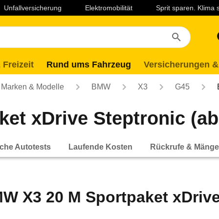
Unfallversicherung
Elektromobilität
Sprit sparen. Klima
 Freizeit
Rund ums Fahrzeug
Versicherungen &
Marken & Modelle
BMW
X3
G45
t xDrive Steptronic (ab
che Autotests
Laufende Kosten
Rückrufe & Mänge
W X3 20 M Sportpaket xDrive 