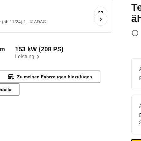
T
ä
 (ab 11/24) 1
© ADAC
km
153 kW (208 PS)
Leistung
Zu meinen Fahrzeugen hinzufügen
odelle