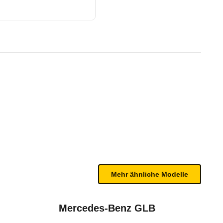
ptronic (ab 11/24)
te Fahrzeug.
 passive als auch aktive Schutzsysteme umfasst. Se
n sind, entnehmen Sie bitte dem Rückruf, da häufi
Mehr ähnliche Modelle
Mercedes-Benz GLB