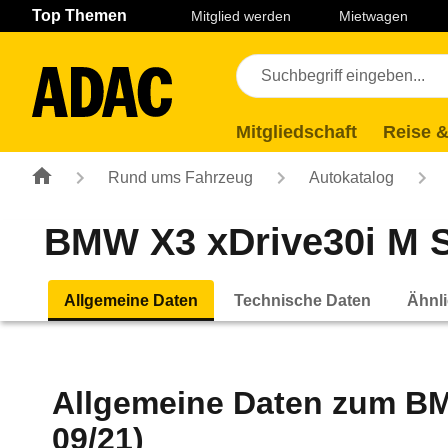
Navigation
Suche
Seiteninhalt
Fußzeile
Top Themen
Mitglied werden
Mietwagen
Mitgliedschaft
Reise &
Rund ums Fahrzeug
Autokatalog
BMW X3 xDrive30i M Sp
Allgemeine Daten
Technische Daten
Ähnli
Allgemeine Daten zum
BM
09/21)