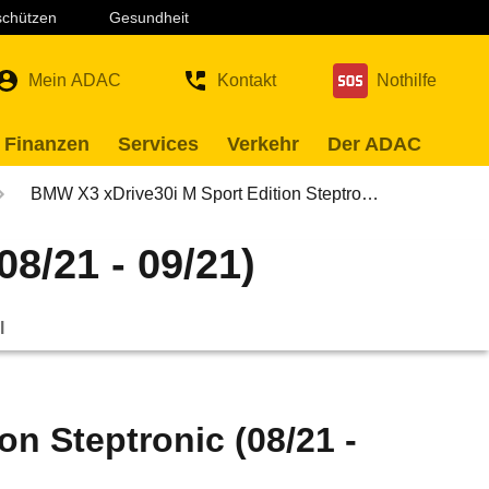
 schützen
Gesundheit
Mein ADAC
Kontakt
Nothilfe
 Finanzen
Services
Verkehr
Der ADAC
BMW X3 xDrive30i M Sport Edition Steptro…
8/21 - 09/21)
l
n Steptronic (08/21 -