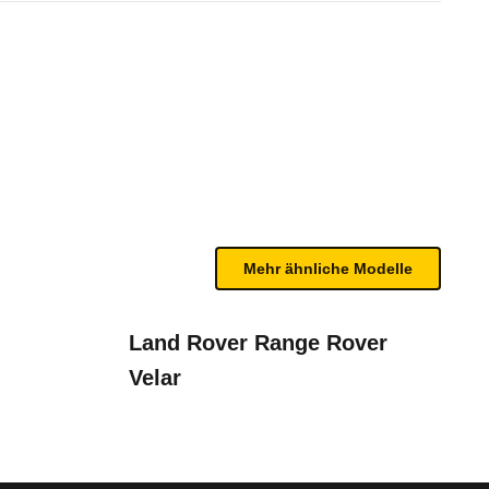
teptronic (08/21 - 09/21)
te Fahrzeug.
n sind, entnehmen Sie bitte dem Rückruf, da häufi
Mehr ähnliche Modelle
Land Rover Range Rover
Velar
lus" und "Driving Assistant Profession