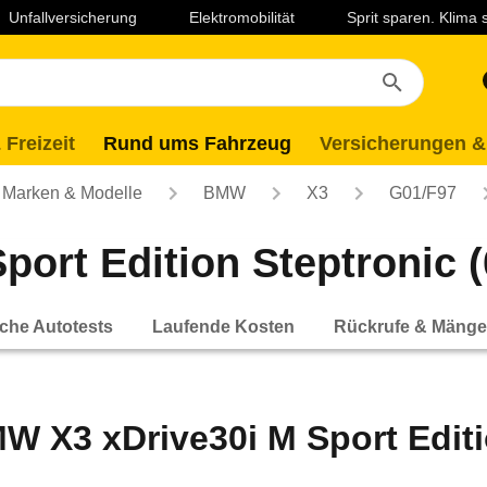
Unfallversicherung
Elektromobilität
Sprit sparen. Klima
 Freizeit
Rund ums Fahrzeug
Versicherungen &
Marken & Modelle
BMW
X3
G01/F97
ort Edition Steptronic (0
che Autotests
Laufende Kosten
Rückrufe & Mänge
W X3 xDrive30i M Sport Editio