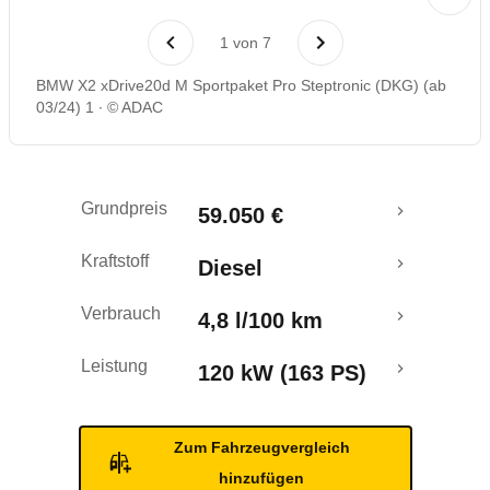
Laufende Kosten
1
von
7
Rückrufe & Mängel
BMW X2 xDrive20d M Sportpaket Pro Steptronic (DKG) (ab
03/24) 1
© ADAC
Crashtest
Grundpreis
59.050 €
Kraftstoff
Diesel
Verbrauch
4,8 l/100 km
Leistung
120 kW (163 PS)
Zum Fahrzeugvergleich
hinzufügen