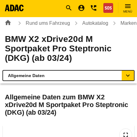
Navigation
Suche
Seiteninhalt
Fußzeile
Nothilfe
MENÜ
Rund ums Fahrzeug
Autokatalog
Marken
BMW X2 xDrive20d M
Sportpaket Pro Steptronic
(DKG) (ab 03/24)
Allgemeine Daten
Allgemeine Daten
Allgemeine Daten zum
BMW X2
xDrive20d M Sportpaket Pro Steptronic
Technische Daten
(DKG) (ab 03/24)
Ähnliche Autotests