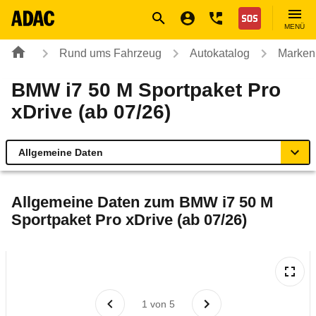
Navigation
Suche
Seiteninhalt
Fußzeile
Nothilfe
MENÜ
Rund ums Fahrzeug
Autokatalog
Marken
BMW i7 50 M Sportpaket Pro
xDrive (ab 07/26)
Allgemeine Daten
Allgemeine Daten
Allgemeine Daten zum
BMW i7 50 M
Sportpaket Pro xDrive (ab 07/26)
Technische Daten
Laufende Kosten
Rückrufe & Mängel
1
von
5