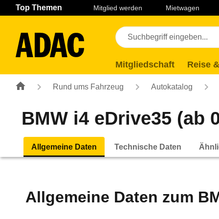
Navigation
Suche
Seiteninhalt
Fußzeile
Top Themen
Mitglied werden
Mietwagen
Mitgliedschaft
Reise &
Rund ums Fahrzeug
Autokatalog
BMW i4 eDrive35 (ab 0
Allgemeine Daten
Technische Daten
Ähnli
Allgemeine Daten zum
BM