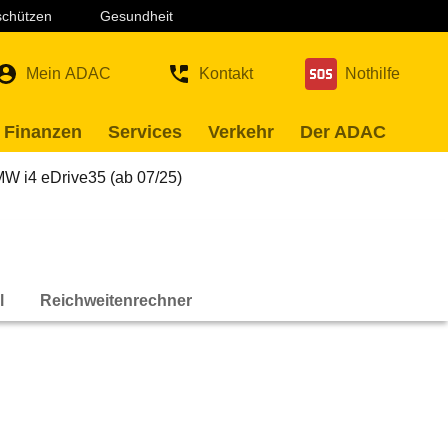
 schützen
Gesundheit
Mein ADAC
Kontakt
Nothilfe
 Finanzen
Services
Verkehr
Der ADAC
W i4 eDrive35 (ab 07/25)
l
Reichweitenrechner