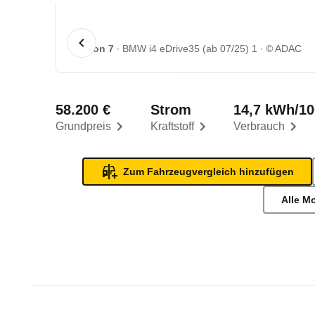
1 von 7
BMW i4 eDrive35 (ab 07/25) 1
© ADAC
58.200 €
Strom
14,7 kWh/1
Grundpreis
Kraftstoff
Verbrauch
Zum Fahrzeugvergleich hinzufügen
Alle M