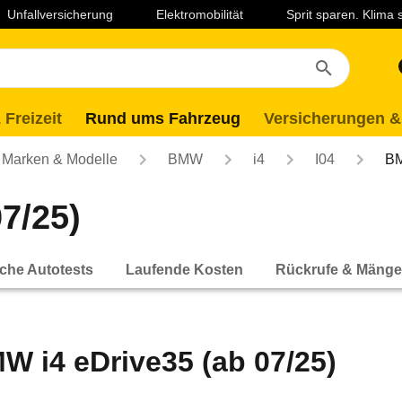
Unfallversicherung
Elektromobilität
Sprit sparen. Klima
 Freizeit
Rund ums Fahrzeug
Versicherungen &
Marken & Modelle
BMW
i4
I04
BM
7/25)
che Autotests
Laufende Kosten
Rückrufe & Mänge
W i4 eDrive35 (ab 07/25)