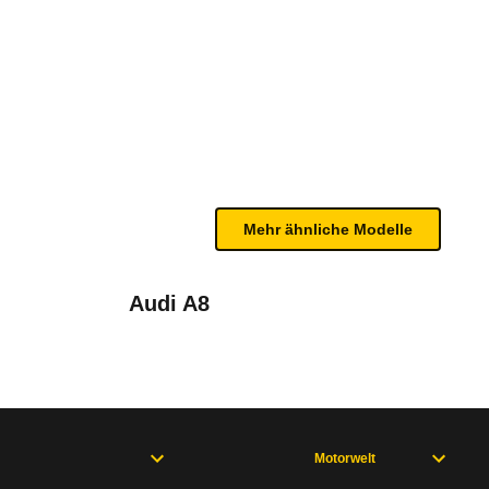
19)
te Fahrzeug.
n sind, entnehmen Sie bitte dem Rückruf, da häufi
Mehr ähnliche Modelle
Audi A8
8.2010 bis 01.2017
August 2018
Motorwelt