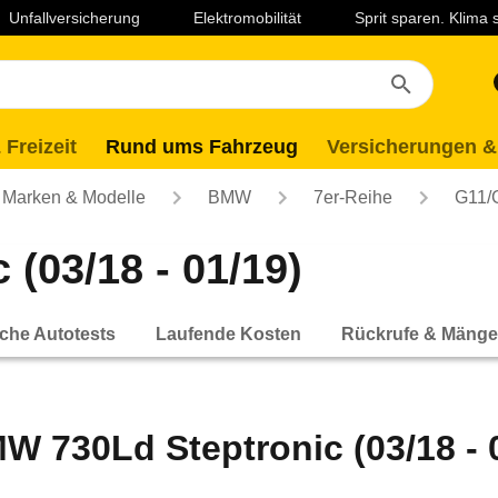
Unfallversicherung
Elektromobilität
Sprit sparen. Klima
 Freizeit
Rund ums Fahrzeug
Versicherungen &
Marken & Modelle
BMW
7er-Reihe
G11/
(03/18 - 01/19)
che Autotests
Laufende Kosten
Rückrufe & Mänge
W 730Ld Steptronic (03/18 - 