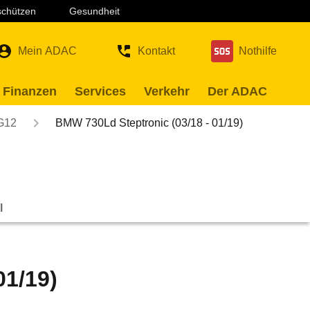
 schützen
Gesundheit
Mein ADAC
Kontakt
Nothilfe
 Finanzen
Services
Verkehr
Der ADAC
G12
BMW 730Ld Steptronic (03/18 - 01/19)
l
01/19)