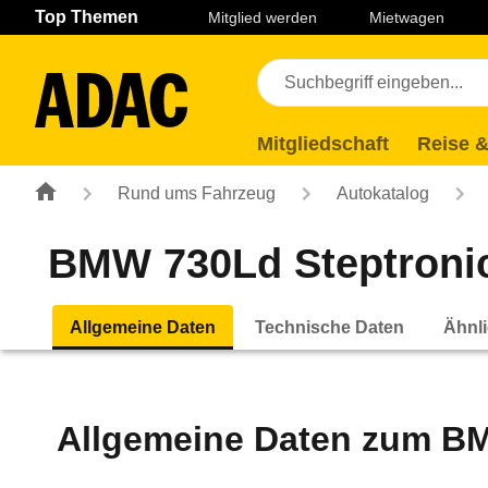
Navigation
Suche
Seiteninhalt
Fußzeile
Top Themen
Mitglied werden
Mietwagen
Mitgliedschaft
Reise &
Rund ums Fahrzeug
Autokatalog
BMW 730Ld Steptronic 
Allgemeine Daten
Technische Daten
Ähnli
Allgemeine Daten zum
BM