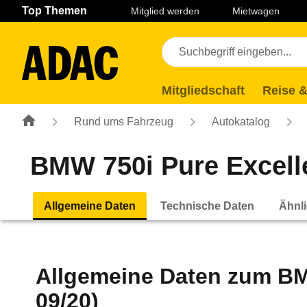
Navigation
Suche
Seiteninhalt
Fußzeile
Top Themen
Mitglied werden
Mietwagen
Mitgliedschaft
Reise &
Rund ums Fahrzeug
Autokatalog
BMW 750i Pure Excelle
Allgemeine Daten
Technische Daten
Ähnli
Allgemeine Daten zum
BM
09/20)