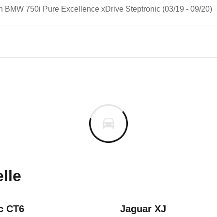
n BMW 750i Pure Excellence xDrive Steptronic (03/19 - 09/20)
n Autos
7er-Reihe
50i Pure Excellence xDrive S
s derselben Baureihengeneration wie das ausgewähl
cm
m
uges informieren. Welche Fahrzeuge genau betroffe
lle
5
c CT6
Jaguar XJ