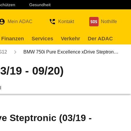
 schützen
Gesundheit
Mein ADAC
Kontakt
Nothilfe
 Finanzen
Services
Verkehr
Der ADAC
G12
BMW 750i Pure Excellence xDrive Steptron…
/19 - 09/20)
l
 Steptronic (03/19 -