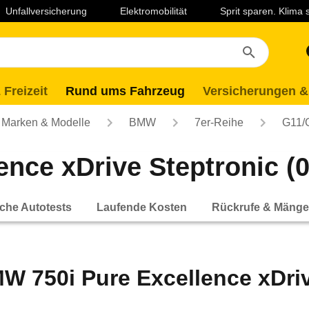
Unfallversicherung
Elektromobilität
Sprit sparen. Klima
 Freizeit
Rund ums Fahrzeug
Versicherungen &
Marken & Modelle
BMW
7er-Reihe
G11/
nce xDrive Steptronic (03
che Autotests
Laufende Kosten
Rückrufe & Mänge
W 750i Pure Excellence xDrive