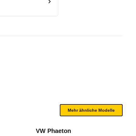
teptronic (03/19 - 09/20)
te Fahrzeug.
n sind, entnehmen Sie bitte dem Rückruf, da häufi
Mehr ähnliche Modelle
VW Phaeton