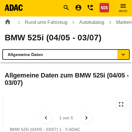
Navigation
Suche
Seiteninhalt
Fußzeile
Nothilfe
MENÜ
Rund ums Fahrzeug
Autokatalog
Marken
BMW 525i (04/05 - 03/07)
Allgemeine Daten
Allgemeine Daten
Allgemeine Daten zum
BMW 525i (04/05 -
03/07)
Technische Daten
Ähnliche Autotests
Laufende Kosten
1
von
5
BMW 525i (04/05 - 03/07) 1
© ADAC