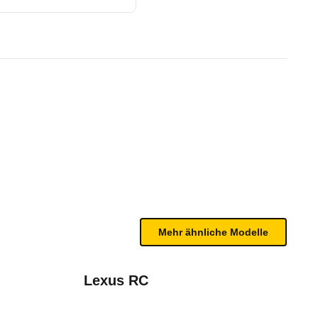
 (07/21 - 01/24)
te Fahrzeug.
n sind, entnehmen Sie bitte dem Rückruf, da häufi
Mehr ähnliche Modelle
Lexus RC