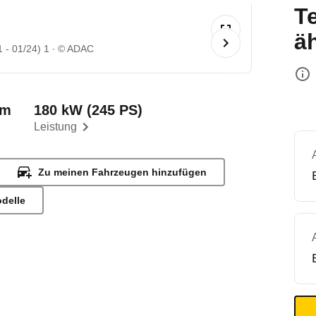
T
ä
 - 01/24) 1
© ADAC
km
180 kW (245 PS)
Leistung
Zu meinen Fahrzeugen hinzufügen
odelle