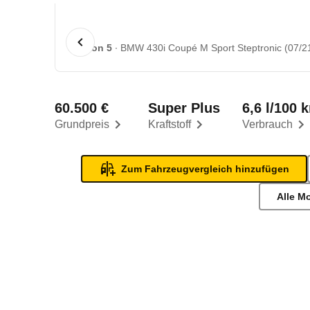
1 von 5
BMW 430i Coupé M Sport Steptronic (07/21
60.500 €
Super Plus
6,6 l/100 
Grundpreis
Kraftstoff
Verbrauch
Zum Fahrzeugvergleich hinzufügen
Alle M