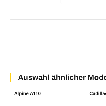
Testergebnisse von ähnliche
Laufende Kosten
Rückrufe & Mängel des BMW 
Technische Daten des
BMW 4
Hier finden Sie eine Übersicht aller Autotests au
Individuelle Berechnung
Berechnung
60.500 €
6,6 l/100 km
180 kW (245 PS)
1998 cc
Rückruf
Grundpreis
Verbrauch
Leistung
Hubraum
691
€ / Monat,
55,3
ct / km
64.170 €
691
€
/ Monat
55,3
ct
/ km
Fahrzeugpreis
Hier können Sie sich zu den Rückrufen des Fahrze
Auswahl ähnlicher Mode
Wertverlust
168 €
Haltedauer
Alpine A110
Cadilla
Betriebskosten
201 €
Rückrufdatum
Oktober 2025
Fixkosten
173 €
Jahresfahrleistung