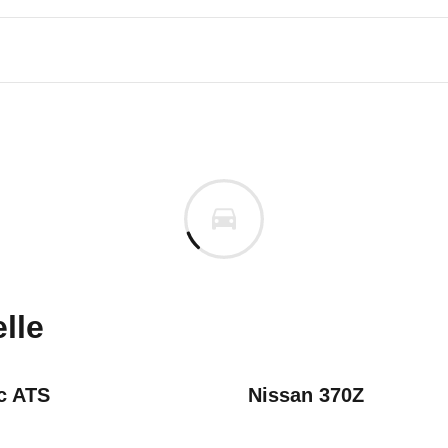
n Autos
4er-Reihe
30i Coupé M Sport Steptronic
s derselben Baureihengeneration wie das ausgewähl
m
uges informieren. Welche Fahrzeuge genau betroffe
lle
c ATS
Nissan 370Z