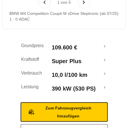
1
von
5
BMW M4 Competition Coupé M xDrive Steptronic (ab 07/25)
1
© ADAC
Grundpreis
109.600 €
Kraftstoff
Super Plus
Verbrauch
10,0 l/100 km
Leistung
390 kW (530 PS)
Zum Fahrzeugvergleich
hinzufügen