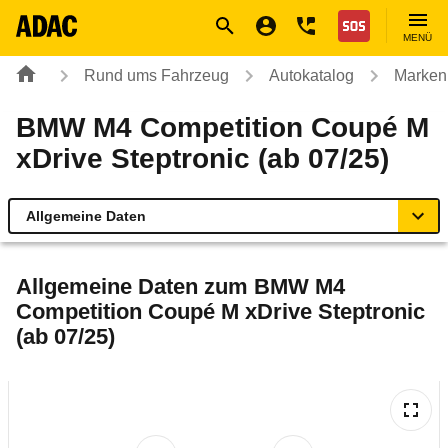
Navigation
Suche
Seiteninhalt
Fußzeile
Nothilfe
MENÜ
Rund ums Fahrzeug
Autokatalog
Marken
BMW M4 Competition Coupé M
xDrive Steptronic (ab 07/25)
Allgemeine Daten
Allgemeine Daten
Allgemeine Daten zum
BMW M4
Competition Coupé M xDrive Steptronic
Technische Daten
(ab 07/25)
Laufende Kosten
Rückrufe & Mängel