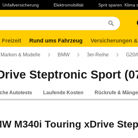
Unfallversicherung
Elektromobilität
Sprit sparen. Klima
 Freizeit
Rund ums Fahrzeug
Versicherungen &
Marken & Modelle
BMW
3er-Reihe
G20/
ive Steptronic Sport (07
che Autotests
Laufende Kosten
Rückrufe & Mänge
W M340i Touring xDrive Stept