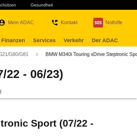
 schützen
Gesundheit
Mein ADAC
Kontakt
Nothilfe
 Finanzen
Services
Verkehr
Der ADAC
G21/G80/G81
BMW M340i Touring xDrive Steptronic S
/22 - 06/23)
l
ronic Sport (07/22 -