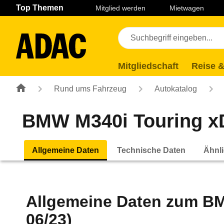
Navigation
Suche
Seiteninhalt
Fußzeile
Top Themen
Mitglied werden
Mietwagen
Mitgliedschaft
Reise &
Rund ums Fahrzeug
Autokatalog
BMW M340i Touring xDr
Allgemeine Daten
Technische Daten
Ähnli
Allgemeine Daten zum
BM
06/23)