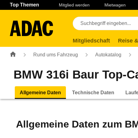
Navigation
Suche
Seiteninhalt
Fußzeile
Top Themen
Mitglied werden
Mietwagen
Mitgliedschaft
Reise &
Rund ums Fahrzeug
Autokatalog
BMW 316i Baur Top-Cab
Allgemeine Daten
Technische Daten
Lauf
Allgemeine Daten zum
BM