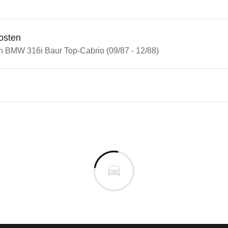
osten
in BMW 316i Baur Top-Cabrio (09/87 - 12/88)
3er-Reihe
16i Baur Top-Cabrio (09/87 -
n vor. Lassen Sie uns gerne wissen, wenn Sie Pro