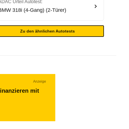
ADAC Urteil Autotest:
BMW
318i (4-Gang) (2-Türer)
Zu den ähnlichen Autotests
Anzeige
inanzieren mit