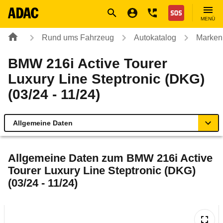
Navigation
Suche
Seiteninhalt
Fußzeile
Nothilfe
MENÜ
Rund ums Fahrzeug
Autokatalog
Marken
BMW 216i Active Tourer
Luxury Line Steptronic (DKG)
(03/24 - 11/24)
Allgemeine Daten
Allgemeine Daten
Allgemeine Daten zum
BMW 216i Active
Tourer Luxury Line Steptronic (DKG)
Technische Daten
(03/24 - 11/24)
Ähnliche Autotests