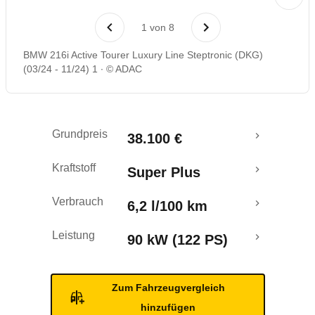
Laufende Kosten
1
von
8
Rückrufe & Mängel
BMW 216i Active Tourer Luxury Line Steptronic (DKG)
(03/24 - 11/24) 1
© ADAC
Crashtest
Grundpreis
38.100 €
Kraftstoff
Super Plus
Verbrauch
6,2 l/100 km
Leistung
90 kW (122 PS)
Zum Fahrzeugvergleich
hinzufügen