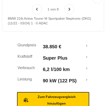
Laufende Kosten
1
von
8
Rückrufe & Mängel
BMW 216i Active Tourer M Sportpaket Steptronic (DKG)
(11/22 - 03/24) 1
© ADAC
Crashtest
Grundpreis
38.850 €
Kraftstoff
Super Plus
Verbrauch
6,2 l/100 km
Leistung
90 kW (122 PS)
Zum Fahrzeugvergleich
hinzufügen