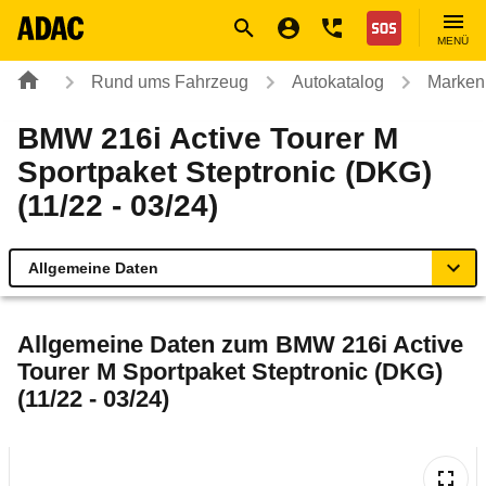
Navigation
Suche
Seiteninhalt
Fußzeile
Nothilfe
MENÜ
Rund ums Fahrzeug
Autokatalog
Marken
BMW 216i Active Tourer M
Sportpaket Steptronic (DKG)
(11/22 - 03/24)
Allgemeine Daten
Allgemeine Daten
Allgemeine Daten zum
BMW 216i Active
Tourer M Sportpaket Steptronic (DKG)
Technische Daten
(11/22 - 03/24)
Ähnliche Autotests