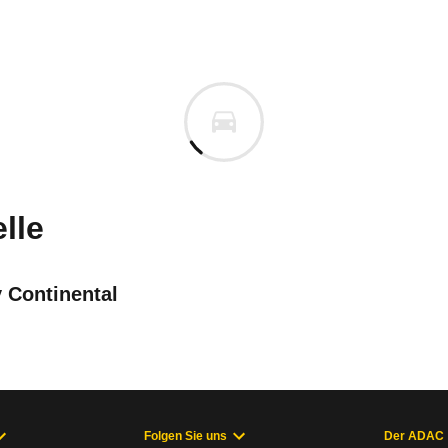
ey Azure
ey Azure Automatik (03/06 - 0
cm
m
n vor. Lassen Sie uns gerne wissen, wenn Sie Pro
lle
 Continental
Folgen Sie uns
Der ADAC