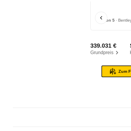
1 von 5
Bentle
339.031 €
Grundpreis
Zum F