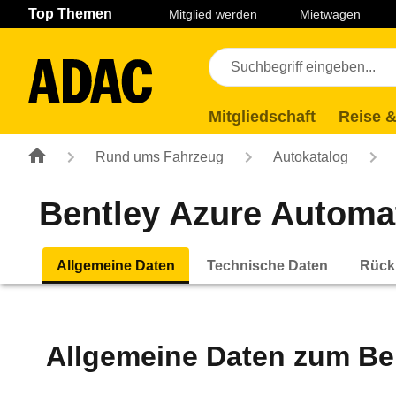
Navigation
Suche
Seiteninhalt
Fußzeile
Top Themen
Mitglied werden
Mietwagen
Mitgliedschaft
Reise &
Rund ums Fahrzeug
Autokatalog
Bentley Azure Automati
Allgemeine Daten
Technische Daten
Rück
Allgemeine Daten zum
Be