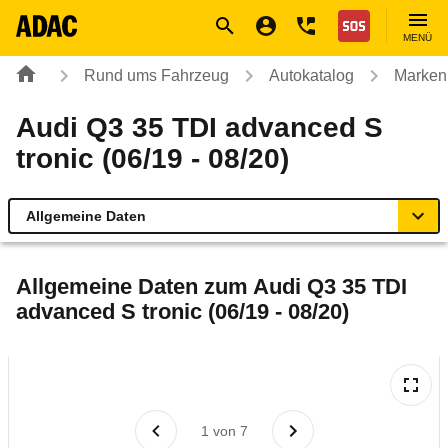
Navigation
Suche
Seiteninhalt
Fußzeile
Nothilfe
MENÜ
Rund ums Fahrzeug
Autokatalog
Marken
Audi Q3 35 TDI advanced S
tronic (06/19 - 08/20)
Allgemeine Daten
Allgemeine Daten
Allgemeine Daten zum
Audi Q3 35 TDI
advanced S tronic (06/19 - 08/20)
Technische Daten
Ähnliche Autotests
Laufende Kosten
1
von
7