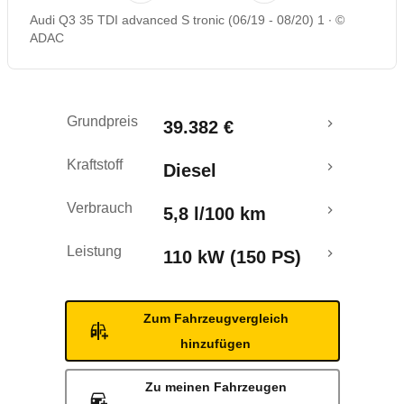
Audi Q3 35 TDI advanced S tronic (06/19 - 08/20) 1
©
Rückrufe & Mängel
ADAC
Crashtest
Grundpreis
39.382 €
Kraftstoff
Diesel
Verbrauch
5,8 l/100 km
Leistung
110 kW (150 PS)
Zum Fahrzeugvergleich
hinzufügen
Zu meinen Fahrzeugen