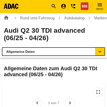
Navigation
Suche
Seiteninhalt
Fußzeile
Nothilfe
MENÜ
Rund ums Fahrzeug
Autokatalog
Marken
Audi Q2 30 TDI advanced
(06/25 - 04/26)
Allgemeine Daten
Allgemeine Daten
Allgemeine Daten zum
Audi Q2 30 TDI
advanced (06/25 - 04/26)
Technische Daten
Ähnliche Autotests
Laufende Kosten
1
von
7