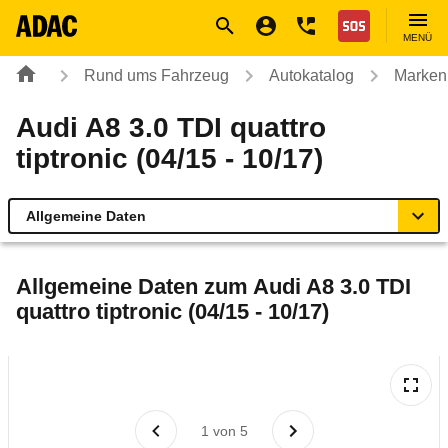
Navigation
Suche
Seiteninhalt
Fußzeile
Nothilfe
MENÜ
Rund ums Fahrzeug
Autokatalog
Marken
Audi A8 3.0 TDI quattro
tiptronic (04/15 - 10/17)
Allgemeine Daten
Allgemeine Daten
Allgemeine Daten zum
Audi A8 3.0 TDI
quattro tiptronic (04/15 - 10/17)
Technische Daten
Ähnliche Autotests
Laufende Kosten
1
von
5