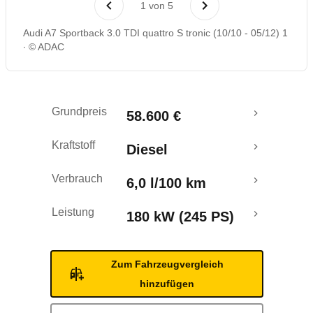
1
von
5
Rückrufe & Mängel
Audi A7 Sportback 3.0 TDI quattro S tronic (10/10 - 05/12) 1
© ADAC
Ecotest
Grundpreis
58.600 €
Kraftstoff
Diesel
Verbrauch
6,0 l/100 km
Leistung
180 kW (245 PS)
Zum Fahrzeugvergleich
hinzufügen