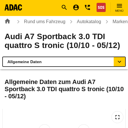
Navigation
Suche
Seiteninhalt
Fußzeile
Nothilfe
MENÜ
Rund ums Fahrzeug
Autokatalog
Marken
Audi A7 Sportback 3.0 TDI
quattro S tronic (10/10 - 05/12)
Allgemeine Daten
Allgemeine Daten
Allgemeine Daten zum
Audi A7
Sportback 3.0 TDI quattro S tronic (10/10
Technische Daten
- 05/12)
Ähnliche Autotests
Laufende Kosten