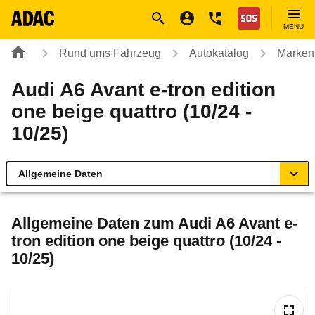
Navigation
Suche
Seiteninhalt
Fußzeile
Nothilfe
MENÜ
Rund ums Fahrzeug
Autokatalog
Marken
Audi A6 Avant e-tron edition
one beige quattro (10/24 -
10/25)
Allgemeine Daten
Allgemeine Daten
Allgemeine Daten zum
Audi A6 Avant e-
tron edition one beige quattro (10/24 -
Technische Daten
10/25)
Ähnliche Autotests