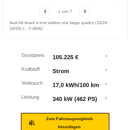
Laufende Kosten
1
von
7
Rückrufe & Mängel
Audi A6 Avant e-tron edition one beige quattro (10/24 -
10/25) 1
© ADAC
Reichweitenrechner
Crashtest
Grundpreis
105.225 €
Kraftstoff
Strom
Verbrauch
17,0 kWh/100 km
Leistung
340 kW (462 PS)
Zum Fahrzeugvergleich
hinzufügen