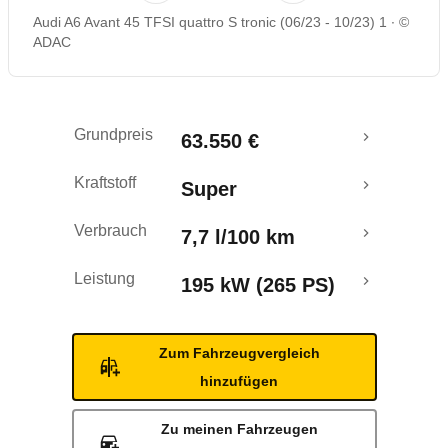
Audi A6 Avant 45 TFSI quattro S tronic (06/23 - 10/23) 1
©
Rückrufe & Mängel
ADAC
Grundpreis
63.550 €
Kraftstoff
Super
Verbrauch
7,7 l/100 km
Leistung
195 kW (265 PS)
Zum Fahrzeugvergleich
hinzufügen
Zu meinen Fahrzeugen