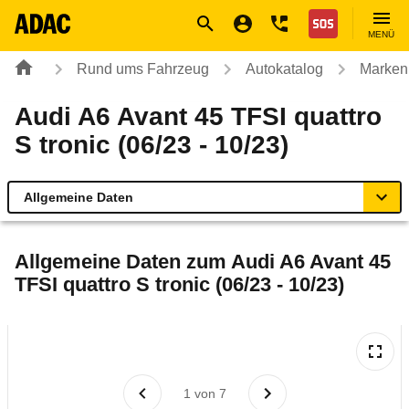
Navigation
Suche
Seiteninhalt
Fußzeile
Nothilfe
MENÜ
Rund ums Fahrzeug
Autokatalog
Marken
Audi A6 Avant 45 TFSI quattro
S tronic (06/23 - 10/23)
Allgemeine Daten
Allgemeine Daten
Allgemeine Daten zum
Audi A6 Avant 45
TFSI quattro S tronic (06/23 - 10/23)
Technische Daten
Ähnliche Autotests
Laufende Kosten
1
von
7