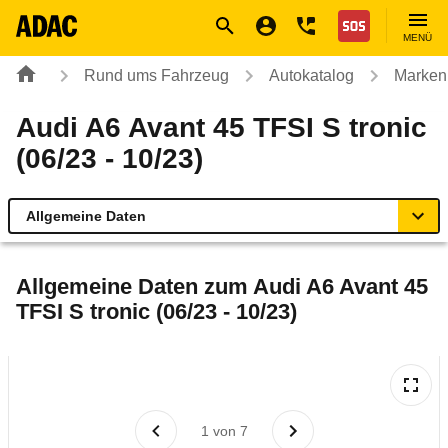
Navigation
Suche
Seiteninhalt
Fußzeile
Nothilfe
MENÜ
Rund ums Fahrzeug
Autokatalog
Marken
Audi A6 Avant 45 TFSI S tronic
(06/23 - 10/23)
Allgemeine Daten
Allgemeine Daten
Allgemeine Daten zum
Audi A6 Avant 45
TFSI S tronic (06/23 - 10/23)
Technische Daten
Ähnliche Autotests
Laufende Kosten
1
von
7