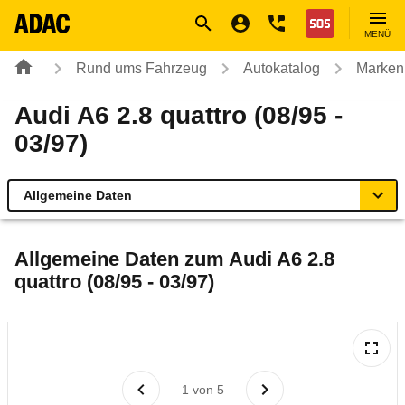
Navigation
Suche
Seiteninhalt
Fußzeile
Nothilfe
MENÜ
Rund ums Fahrzeug
Autokatalog
Marken
Audi A6 2.8 quattro (08/95 -
03/97)
Allgemeine Daten
Allgemeine Daten
Allgemeine Daten zum
Audi A6 2.8
quattro (08/95 - 03/97)
Technische Daten
Laufende Kosten
Rückrufe & Mängel
1
von
5