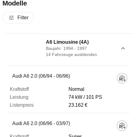
Modelle
Filter
A6 Limousine (4A)
Baujahr: 1994 - 1997
14
Fahrzeug
e
ausblenden
Fahrzeug
Audi A6 2.0 (06/94 - 06/96)
Normal
Kraftstoff
74 kW
101 PS
23.162 €
Leistung
Audi A6 2.0 (06/96 - 03/97)
Listenpreis
Super