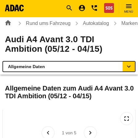
Navigation
Suche
Seiteninhalt
Fußzeile
Nothilfe
MENÜ
Rund ums Fahrzeug
Autokatalog
Marken
Audi A4 Avant 3.0 TDI
Ambition (05/12 - 04/15)
Allgemeine Daten
Allgemeine Daten
Allgemeine Daten zum
Audi A4 Avant 3.0
TDI Ambition (05/12 - 04/15)
Technische Daten
Ähnliche Autotests
Laufende Kosten
1
von
5