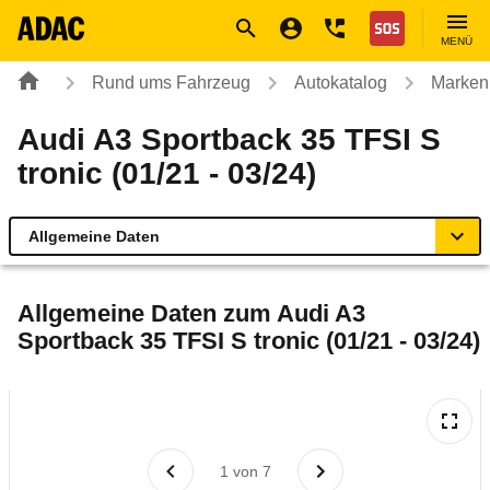
Navigation
Suche
Seiteninhalt
Fußzeile
Nothilfe
MENÜ
Rund ums Fahrzeug
Autokatalog
Marken
Audi A3 Sportback 35 TFSI S
tronic (01/21 - 03/24)
Allgemeine Daten
Allgemeine Daten
Allgemeine Daten zum
Audi A3
Sportback 35 TFSI S tronic (01/21 - 03/24)
Technische Daten
Ähnliche Autotests
Laufende Kosten
1
von
7