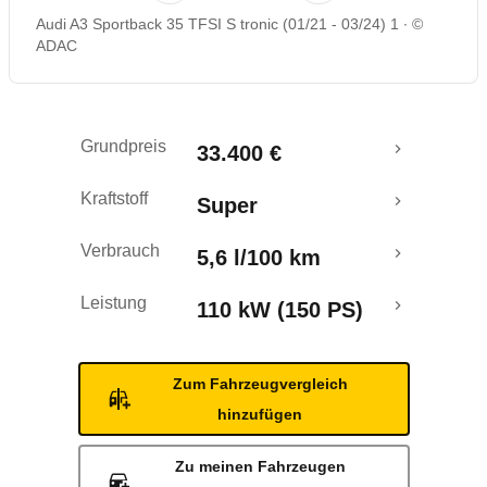
Audi A3 Sportback 35 TFSI S tronic (01/21 - 03/24) 1
©
Rückrufe & Mängel
ADAC
Grundpreis
33.400 €
Kraftstoff
Super
Verbrauch
5,6 l/100 km
Leistung
110 kW (150 PS)
Zum Fahrzeugvergleich
hinzufügen
Zu meinen Fahrzeugen