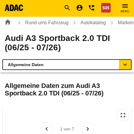
Navigation
Suche
Seiteninhalt
Fußzeile
Nothilfe
MENÜ
Rund ums Fahrzeug
Autokatalog
Marken
Audi A3 Sportback 2.0 TDI
(06/25 - 07/26)
Allgemeine Daten
Allgemeine Daten
Allgemeine Daten zum
Audi A3
Sportback 2.0 TDI (06/25 - 07/26)
Technische Daten
Ähnliche Autotests
Laufende Kosten
1
von
7