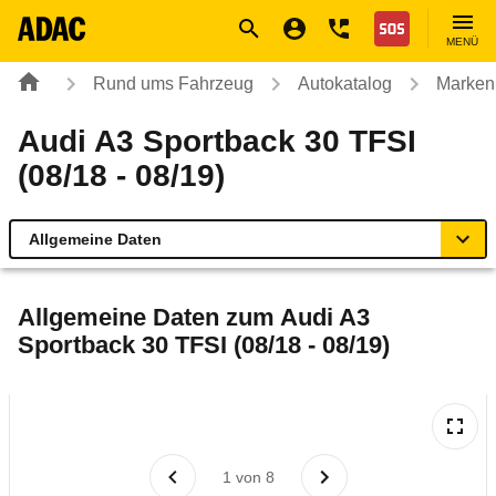
Navigation
Suche
Seiteninhalt
Fußzeile
Nothilfe
MENÜ
Rund ums Fahrzeug
Autokatalog
Marken
Audi A3 Sportback 30 TFSI
(08/18 - 08/19)
Allgemeine Daten
Allgemeine Daten
Allgemeine Daten zum
Audi A3
Sportback 30 TFSI (08/18 - 08/19)
Technische Daten
Ähnliche Autotests
Laufende Kosten
1
von
8