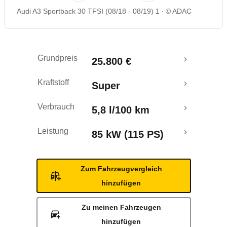
Audi A3 Sportback 30 TFSI (08/18 - 08/19) 1
© ADAC
Rückrufe & Mängel
Crashtest
Grundpreis
25.800 €
Kraftstoff
Super
Verbrauch
5,8 l/100 km
Leistung
85 kW (115 PS)
Zum Fahrzeugvergleich
hinzufügen
Zu meinen Fahrzeugen
hinzufügen