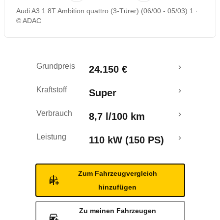
Audi A3 1.8T Ambition quattro (3-Türer) (06/00 - 05/03) 1
Rückrufe & Mängel
© ADAC
Grundpreis
24.150 €
Kraftstoff
Super
Verbrauch
8,7 l/100 km
Leistung
110 kW (150 PS)
Zum Fahrzeugvergleich
hinzufügen
Zu meinen Fahrzeugen