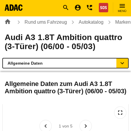
Navigation
Suche
Seiteninhalt
Fußzeile
Nothilfe
MENÜ
Rund ums Fahrzeug
Autokatalog
Marken
Audi A3 1.8T Ambition quattro
(3-Türer) (06/00 - 05/03)
Allgemeine Daten
Allgemeine Daten
Allgemeine Daten zum
Audi A3 1.8T
Ambition quattro (3-Türer) (06/00 - 05/03)
Technische Daten
Ähnliche Autotests
Laufende Kosten
1
von
5