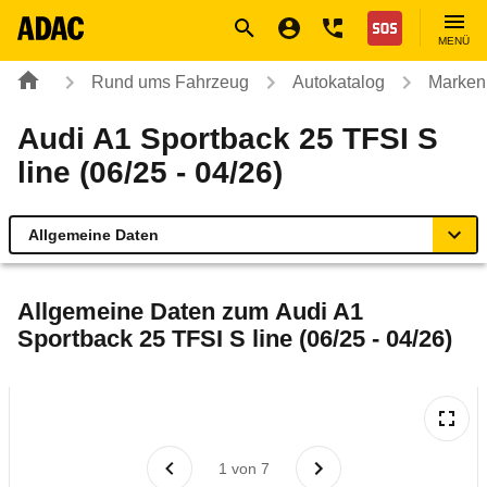
Navigation
Suche
Seiteninhalt
Fußzeile
Nothilfe
MENÜ
Rund ums Fahrzeug
Autokatalog
Marken
Audi A1 Sportback 25 TFSI S
line (06/25 - 04/26)
Allgemeine Daten
Allgemeine Daten
Allgemeine Daten zum
Audi A1
Sportback 25 TFSI S line (06/25 - 04/26)
Technische Daten
Ähnliche Autotests
Laufende Kosten
1
von
7