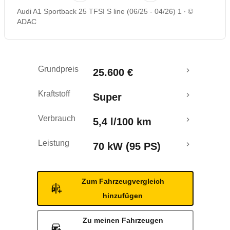
Audi A1 Sportback 25 TFSI S line (06/25 - 04/26) 1
©
Rückrufe & Mängel
ADAC
Crashtest
Grundpreis
25.600 €
Kraftstoff
Super
Verbrauch
5,4 l/100 km
Leistung
70 kW (95 PS)
Zum Fahrzeugvergleich
hinzufügen
Zu meinen Fahrzeugen