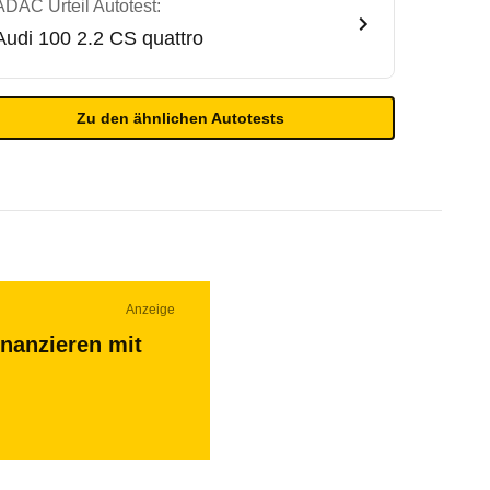
ADAC Urteil Autotest:
Audi
100 2.2 CS quattro
Zu den ähnlichen Autotests
Anzeige
inanzieren mit