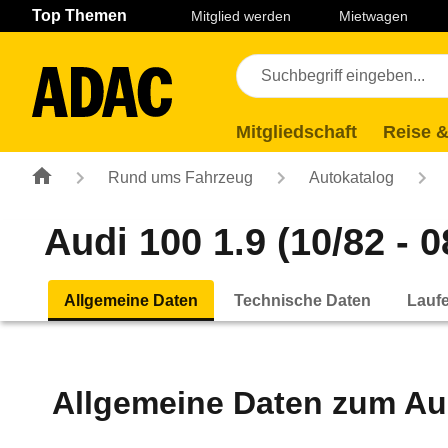
Navigation
Suche
Seiteninhalt
Fußzeile
Top Themen
Mitglied werden
Mietwagen
Mitgliedschaft
Reise &
Rund ums Fahrzeug
Autokatalog
Audi 100 1.9 (10/82 - 0
Allgemeine Daten
Technische Daten
Lauf
Allgemeine Daten zum
Au