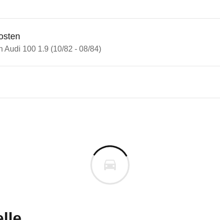
osten
n Audi 100 1.9 (10/82 - 08/84)
 100
100 1.9 (10/82 - 08/84)
n vor. Lassen Sie uns gerne wissen, wenn Sie Pro
lle