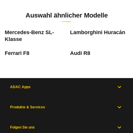
Zur Mängelmeldung
5 PS)
Auswahl ähnlicher Modelle
m
Mercedes-Benz SL-
Lamborghini Huracán
Klasse
Was ist die Pannenstatistik?
Ferrari F8
Audi R8
In der ADAC Pannenstatistik sieht man, welche 
Inhaltsverzeichnis
mehr zur Pannenstatistik Methode
ADAC Apps
Allgemein
Motor
und
Antrieb
Produkte & Services
Maße
und
Zum Mängelforum
Gewichte
Folgen Sie uns
Karosserie