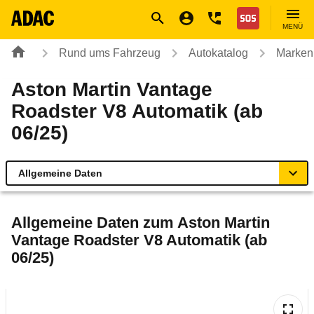
Navigation
Suche
Seiteninhalt
Fußzeile
Nothilfe
MENÜ
Rund ums Fahrzeug
Autokatalog
Marken
Aston Martin Vantage
Roadster V8 Automatik (ab
06/25)
Allgemeine Daten
Allgemeine Daten
Allgemeine Daten zum
Aston Martin
Vantage Roadster V8 Automatik (ab
Technische Daten
06/25)
Rückrufe & Mängel