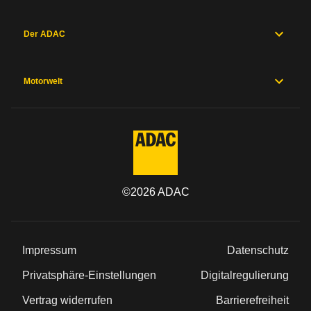
und
Fahrwerk
Messwerte
Der ADAC
Hersteller
Sicherheitsausstattung
Herstellergarantien
Motorwelt
Preise und
Ausstattung
Allgemein
©
2026
ADAC
Kategorie
Marke
Impressum
Datenschutz
Modell
Privatsphäre-Einstellungen
Digitalregulierung
Vertrag widerrufen
Barrierefreiheit
Typ