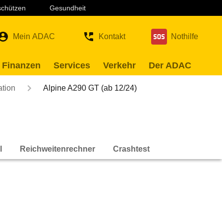
 schützen
Gesundheit
Mein ADAC
Kontakt
Nothilfe
 Finanzen
Services
Verkehr
Der ADAC
ation
Alpine A290 GT (ab 12/24)
l
Reichweitenrechner
Crashtest