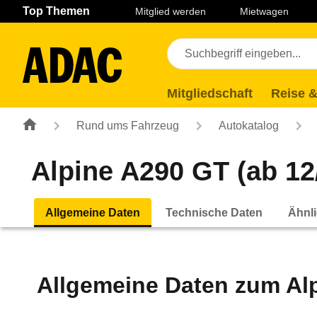
Navigation
Suche
Seiteninhalt
Fußzeile
Top Themen
Mitglied werden
Mietwagen
Mitgliedschaft
Reise &
Rund ums Fahrzeug
Autokatalog
Alpine A290 GT (ab 12
Allgemeine Daten
Technische Daten
Ähnli
Allgemeine Daten zum
Al