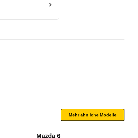
per AT8 (08/16 - 08/18)
te Fahrzeug.
 Körpergröße und Sitzplatz besteht ein guter bis 
n sind, entnehmen Sie bitte dem Rückruf, da häufi
Mehr ähnliche Modelle
Mazda 6