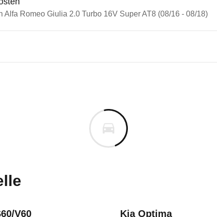
osten
n Alfa Romeo Giulia 2.0 Turbo 16V Super AT8 (08/16 - 08/18)
n Autos
Romeo Giulia
Romeo Giulia 2.0 Turbo 16V Su
s derselben Baureihengeneration wie das ausgewähl
esonders hohen Insassenschutz aus. Unabhängig von
m
uges informieren. Welche Fahrzeuge genau betroffe
lle
o Giulia 952 (2016 - 2023)
S60/V60
Kia Optima