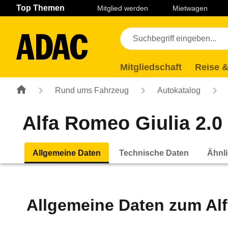
Navigation
Suche
Seiteninhalt
Fußzeile
Top Themen
Mitglied werden
Mietwagen
Mitgliedschaft
Reise &
Rund ums Fahrzeug
Autokatalog
Alfa Romeo Giulia 2.0 
Allgemeine Daten
Technische Daten
Ähnli
Allgemeine Daten zum
Al