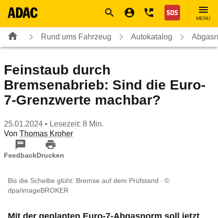
Navigation
Suche
Seiteninhalt
Fußzeile
Nothilfe
MENÜ
Rund ums Fahrzeug
Autokatalog
Abgas
Feinstaub durch
Bremsenabrieb: Sind die Euro-
7-Grenzwerte machbar?
25.01.2024
• Lesezeit: 8 Min.
Von
Thomas Kroher
Feedback
Drucken
Bis die Scheibe glüht: Bremse auf dem Prüfstand
©
dpa/imageBROKER
Mit der geplanten Euro-7-Abgasnorm soll jetzt