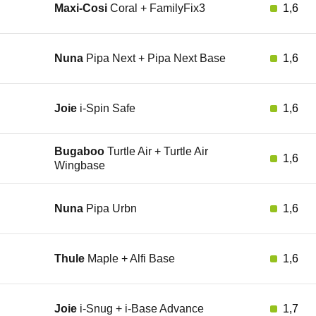
Maxi-Cosi
Coral + FamilyFix3
1,6
Nuna
Pipa Next + Pipa Next Base
1,6
Joie
i-Spin Safe
1,6
Bugaboo
Turtle Air + Turtle Air
1,6
Wingbase
Nuna
Pipa Urbn
1,6
Thule
Maple + Alfi Base
1,6
Joie
i-Snug + i-Base Advance
1,7