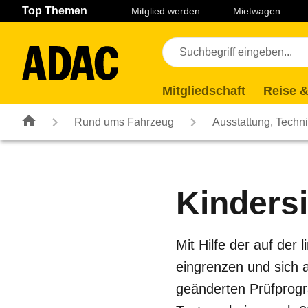
Navigation
Suche
Seiteninhalt
Fußzeile
Top Themen
Mitglied werden
Mietwagen
Mitgliedschaft
Reise &
Rund ums Fahrzeug
Ausstattung, Techn
Kindersi
Mit Hilfe der auf der
eingrenzen und sich
geänderten Prüfprogra