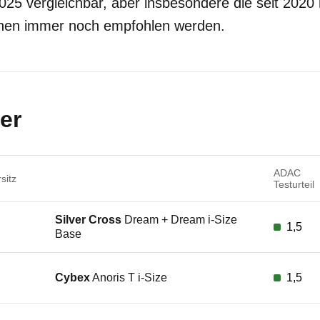
25 vergleichbar, aber insbesondere die seit 2020 
nnen immer noch empfohlen werden.
er
ADAC
sitz
Testurteil
Silver Cross
Dream + Dream i-Size
1,5
Base
Cybex
Anoris T i-Size
1,5