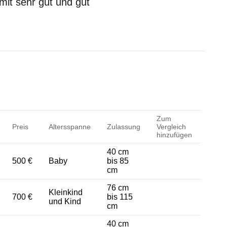
mit sehr gut und gut
Zum
Preis
Altersspanne
Zulassung
Vergleich
hinzufügen
40 cm
500 €
Baby
bis 85
cm
76 cm
Kleinkind
700 €
bis 115
und Kind
cm
40 cm