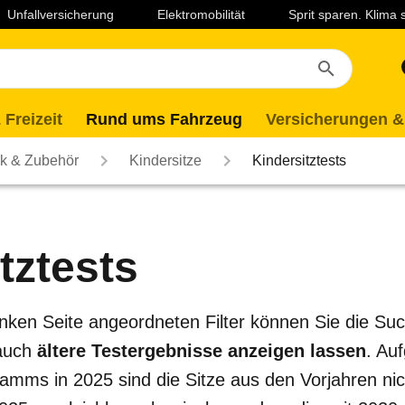
Unfallversicherung
Elektromobilität
Sprit sparen. Klima
 Freizeit
Rund ums Fahrzeug
Versicherungen &
ik & Zubehör
Kindersitze
Kindersitztests
tztests
 linken Seite angeordneten Filter können Sie die S
 auch
ältere Testergebnisse anzeigen lassen
. Au
mms in 2025 sind die Sitze aus den Vorjahren nich