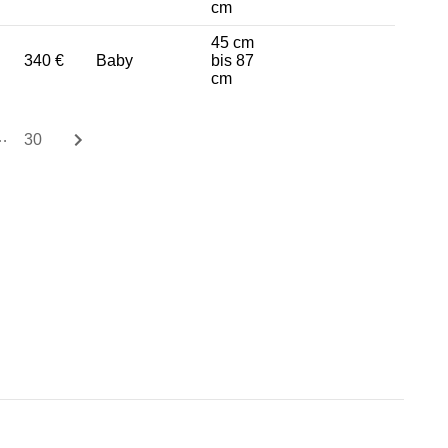
cm
45 cm
340 €
Baby
bis 87
cm
…
30