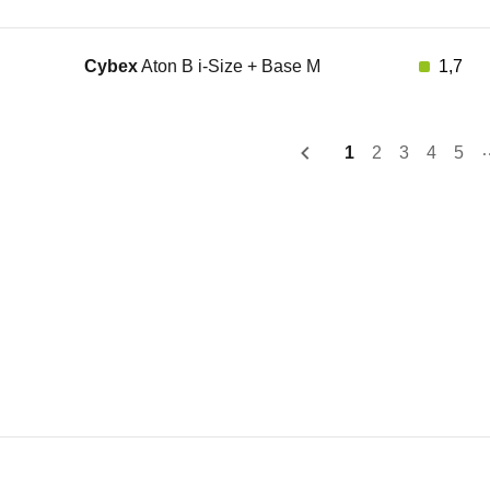
Cybex
Aton B i-Size + Base M
1,7
1
2
3
4
5