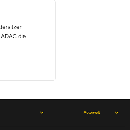
dersitzen
m ADAC die
Motorwelt