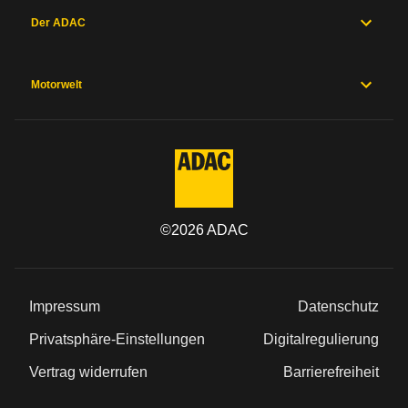
pakistanischer Währung ist verboten.
Der ADAC
Ausfuhr: In Höhe des deklarierten Betrages,
abzüglich der Umtauschbeträge. (Deklarations- und
Umtauschbelege müssen vorliegen).
Motorwelt
Zollbehörde Sri Lanka
©
2026
ADAC
Impressum
Datenschutz
Privatsphäre-Einstellungen
Digitalregulierung
Vertrag widerrufen
Barrierefreiheit