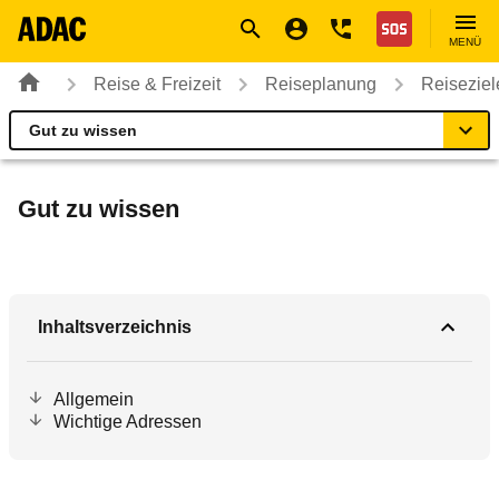
Navigation
Suche
Seiteninhalt
Fußzeile
Nothilfe
MENÜ
Reise & Freizeit
Reiseplanung
Reiseziel
Gut zu wissen
Sri Lanka
Reiseziel
Gut zu wissen
Beste Reisezeit
Einreise
Inhaltsverzeichnis
Fahrzeug
Allgemein
Wichtige Adressen
Gut zu wissen