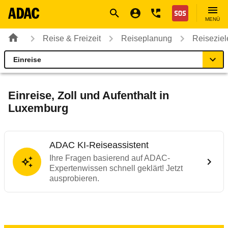
Navigation
Suche
Seiteninhalt
Fußzeile
Nothilfe
MENÜ
Reise & Freizeit
Reiseplanung
Reiseziel
Einreise
Luxemburg
Reiseziel
Einreise, Zoll und Aufenthalt in
Luxemburg
Einreise
Fahrzeug
ADAC KI-Reiseassistent
Ihre Fragen basierend auf ADAC-
Expertenwissen schnell geklärt! Jetzt
Tanken & Laden
ausprobieren.
Gut zu wissen