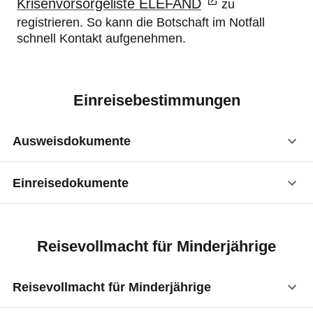
Krisenvorsorgeliste ELEFAND
zu
registrieren. So kann die Botschaft im Notfall
schnell Kontakt aufgenehmen.
Einreisebestimmungen
Ausweisdokumente
Einreisedokumente
Reisepass
:
ja
Visum
:
nicht erforderlich
Vorläufiger Reisepass
:
ja
Reisevollmacht für Minderjährige
Kinderreisepass
:
ja
Reisevollmacht für Minderjährige
Personalausweis
:
ja