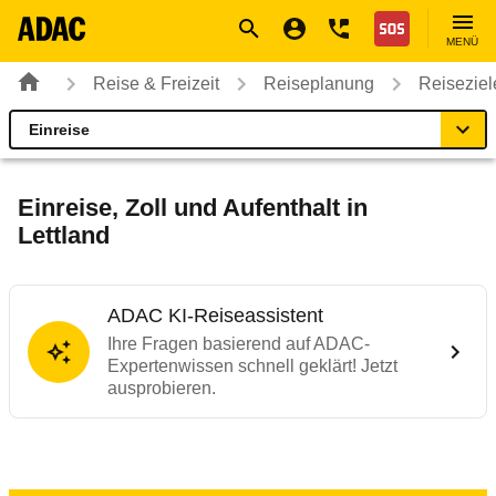
Navigation
Suche
Seiteninhalt
Fußzeile
Nothilfe
MENÜ
Reise & Freizeit
Reiseplanung
Reiseziel
Einreise
Lettland
Reiseziel
Einreise, Zoll und Aufenthalt in
Lettland
Einreise
Fahrzeug
ADAC KI-Reiseassistent
Ihre Fragen basierend auf ADAC-
Expertenwissen schnell geklärt! Jetzt
Gut zu wissen
ausprobieren.