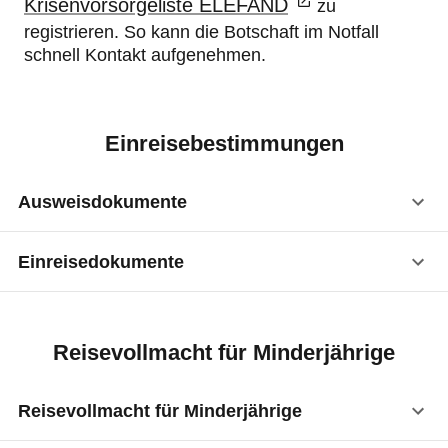
Krisenvorsorgeliste ELEFAND
zu
registrieren. So kann die Botschaft im Notfall
schnell Kontakt aufgenehmen.
Einreisebestimmungen
Ausweisdokumente
Einreisedokumente
Reisepass
:
ja
Visum
:
nicht erforderlich
Vorläufiger Reisepass
:
ja
Reisevollmacht für Minderjährige
Kinderreisepass
:
ja
Reisevollmacht für Minderjährige
Personalausweis
:
ja