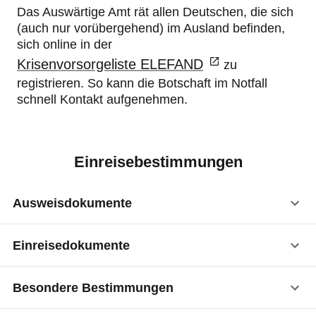
Das Auswärtige Amt rät allen Deutschen, die sich
(auch nur vorübergehend) im Ausland befinden,
sich online in der
Krisenvorsorgeliste ELEFAND
zu
registrieren. So kann die Botschaft im Notfall
schnell Kontakt aufgenehmen.
Einreisebestimmungen
Ausweisdokumente
Einreisedokumente
Reisepass
:
ja
Besondere Bestimmungen
Visum
:
erforderlich
Vorläufiger Reisepass
:
ja