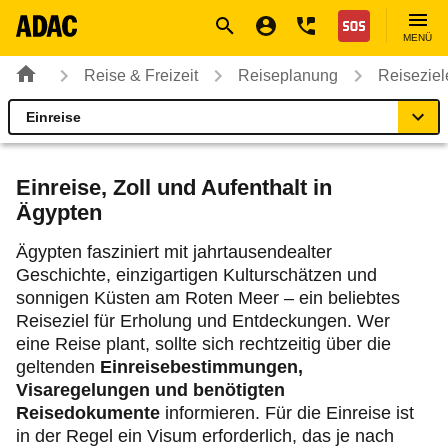
Navigation
Suche
Seiteninhalt
Fußzeile
Nothilfe
MENÜ
Reise & Freizeit
Reiseplanung
Reiseziel
Einreise
Ägypten
Reiseziel
Einreise, Zoll und Aufenthalt in
Ägypten
Beste Reisezeit
Ägypten fasziniert mit jahrtausendealter
Geschichte, einzigartigen Kulturschätzen und
Einreise
sonnigen Küsten am Roten Meer – ein beliebtes
Reiseziel für Erholung und Entdeckungen. Wer
Fahrzeug
eine Reise plant, sollte sich rechtzeitig über die
geltenden
Einreisebestimmungen,
Gut zu wissen
Visaregelungen und benötigten
Reisedokumente
informieren. Für die Einreise ist
in der Regel ein Visum erforderlich, das je nach