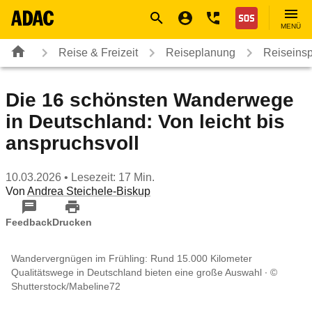
Navigation
Suche
Seiteninhalt
Fußzeile
Nothilfe
MENÜ
Reise & Freizeit
Reiseplanung
Reiseinsp
Die 16 schönsten Wanderwege
in Deutschland: Von leicht bis
anspruchsvoll
10.03.2026
• Lesezeit: 17 Min.
Von
Andrea Steichele-Biskup
Feedback
Drucken
Wandervergnügen im Frühling: Rund 15.000 Kilometer
Qualitätswege in Deutschland bieten eine große Auswahl
©
Shutterstock/Mabeline72