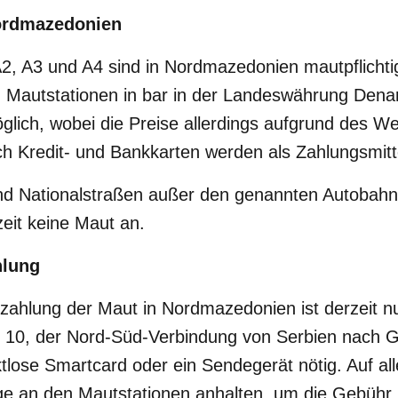
ordmazedonien
2, A3 und A4 sind in Nordmazedonien mautpflichtig
 Mautstationen in bar in der Landeswährung Denar
glich, wobei die Preise allerdings aufgrund des W
h Kredit- und Bankkarten werden als Zahlungsmitte
nd Nationalstraßen außer den genannten Autobahnen
it keine Maut an.
hlung
ezahlung der Maut in Nordmazedonien ist derzeit n
 10, der Nord-Süd-Verbindung von Serbien nach G
aktlose Smartcard oder ein Sendegerät nötig. Auf a
e an den Mautstationen anhalten, um die Gebühr z