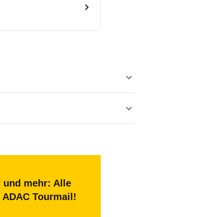
mautet.
n der Vorderachse werden
t Scheinen) sowie mit Bank-
 Maut auch
elektronisch
mittels
nach Achszahl bemautet.
 und mehr: Alle
erden. Außerdem ist eine
en ADAC Tourmail!
 all
" funktioniert der