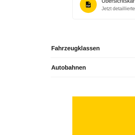
Übersichtska
Jetzt detaillier
Fahrzeugklassen
Autobahnen
Bestimmungen für Pkw: Kfz
Bestimmungen für Gespanne
Bezahlung
höher bemautet.
Die Gebühren sind an den Mauts
und Kreditkarte (Maestro, Mast
Bestimmungen für Wohnmob
gebührenpflichtiger Prepaid-Ka
Weitere Details:
Online-Nachzahlung
möglich.