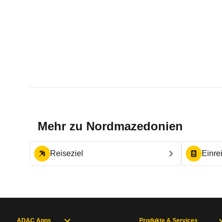
Mehr zu
Nordmazedonien
Reiseziel
Einre
ADAC Apps
Produkte & Services