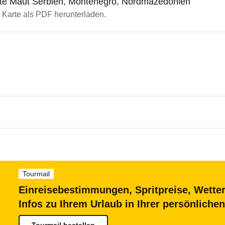
rte Maut Serbien, Montenegro, Nordmazedonien
te Karte als PDF herunterladen.
 über 1,3 m an der Vorderachse werden höher be
: Gespanne mit einem Zugfahrzeug über 1,3 m a
tationen in bar (Denar oder Euro, Zahlung nur mi
Tourmail
ercard, Visa) zu begleichen. Auf der A1 kann die
ile: Wohnmobile werden unabhängig vom zGG je 
Einreisebestimmungen, Spritpreise, Wetter
rte (Smartcard) oder Transponder (Tag) bezahlt w
Infos zu Ihrem Urlaub in Ihrer persönlich
 Mit dem serbischen System "
Open Balkan/Toll for