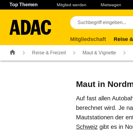
Navigation
Suche
Seiteninhalt
Fußzeile
Top Themen
Mitglied werden
Mietwagen
Mitgliedschaft
Reise &
Reise & Freizeit
Maut & Vignette
Maut in Nord
Auf fast allen Autoba
berechnet wird. Je n
Mautstationen der en
Schweiz
gibt es in No