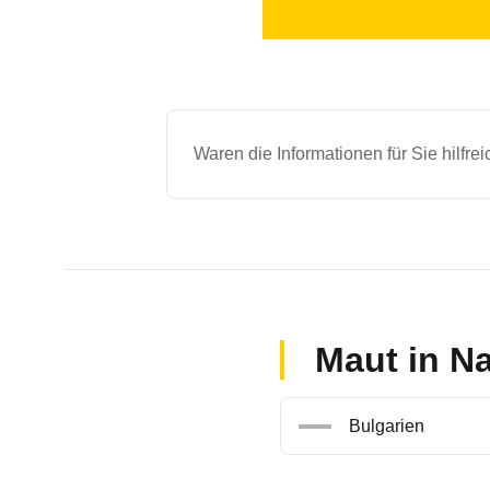
entsprechende Transponder u.a
Klasse IA
Klasse IB
Klasse II
Waren die Informationen für Sie hilfre
Klasse III
Klasse IV
Maut in N
Bulgarien