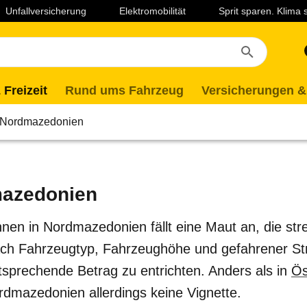
Unfallversicherung
Elektromobilität
Sprit sparen. Klima
 Freizeit
Rund ums Fahrzeug
Versicherungen &
Nordmazedonien
mazedonien
hnen in Nordmazedonien fällt eine Maut an, die st
ach Fahrzeugtyp, Fahrzeughöhe und gefahrener Str
tsprechende Betrag zu entrichten. Anders als in
Ös
rdmazedonien allerdings keine Vignette.