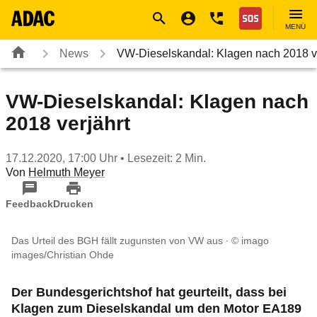
Navigation
Suche
Seiteninhalt
Fußzeile
Nothilfe
MENÜ
News
VW-Dieselskandal: Klagen nach 2018 
VW-Dieselskandal: Klagen nach
2018 verjährt
17.12.2020, 17:00 Uhr
• Lesezeit: 2 Min.
Von
Helmuth Meyer
Feedback
Drucken
Das Urteil des BGH fällt zugunsten von VW aus
© imago
images/Christian Ohde
Der Bundesgerichtshof hat geurteilt, dass bei
Klagen zum Dieselskandal um den Motor EA189