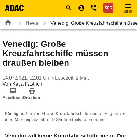
Navigation
Suche
Seiteninhalt
Fußzeile
Nothilfe
MENÜ
News
Venedig: Große Kreuzfahrtschiffe müs
Venedig: Große
Kreuzfahrtschiffe müssen
draußen bleiben
14.07.2021, 12:01 Uhr
• Lesezeit: 2 Min.
Von
Katja Fastrich
Feedback
Drucken
Künftig außen vor: Große Kreuzfahrtschiffe sind ab August vor
dem Markusplatz tabu
© Shutterstock/auerimages
Venedig will keine Kreuzfahrtschiffe mehr: Die