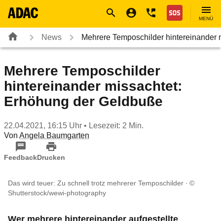
Navigation
Suche
Seiteninhalt
Fußzeile
Nothilfe
MENÜ
News
Mehrere Temposchilder hintereinander
Mehrere Temposchilder
hintereinander missachtet:
Erhöhung der Geldbuße
22.04.2021, 16:15 Uhr
• Lesezeit: 2 Min.
Von
Angela Baumgarten
Feedback
Drucken
Das wird teuer: Zu schnell trotz mehrerer Temposchilder
©
Shutterstock/wewi-photography
Wer mehrere hintereinander aufgestellte