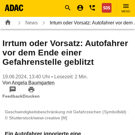
Navigation
Suche
Seiteninhalt
Fußzeile
Nothilfe
MENÜ
News
Irrtum oder Vorsatz: Autofahrer vor dem
Irrtum oder Vorsatz: Autofahrer
vor dem Ende einer
Gefahrenstelle geblitzt
19.06.2024, 13:40 Uhr
• Lesezeit: 2 Min.
Von
Angela Baumgarten
Feedback
Drucken
Geschwindigkeitsbeschränkung mit Gefahrzeichen (Symbolbild)
© Shutterstock/wewi-creative [M]
Ein Autofahrer ignorierte eine