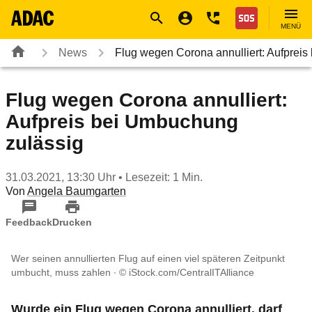
Navigation
Suche
Seiteninhalt
Fußzeile
Nothilfe
MENÜ
News
Flug wegen Corona annulliert: Aufprei
Flug wegen Corona annulliert:
Aufpreis bei Umbuchung
zulässig
31.03.2021, 13:30 Uhr
• Lesezeit: 1 Min.
Von
Angela Baumgarten
Feedback
Drucken
Wer seinen annullierten Flug auf einen viel späteren Zeitpunkt
umbucht, muss zahlen
© iStock.com/CentralITAlliance
Wurde ein Flug wegen Corona annulliert, darf