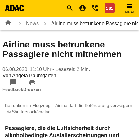
Navigation
Suche
Seiteninhalt
Fußzeile
Nothilfe
MENÜ
News
Airline muss betrunkene Passagiere ni
Airline muss betrunkene
Passagiere nicht mitnehmen
06.08.2020, 11:10 Uhr
• Lesezeit: 2 Min.
Von
Angela Baumgarten
Feedback
Drucken
Betrunken im Flugzeug – Airline darf die Beförderung verweigern
© Shutterstock/vaalaa
Passagiere, die die Luftsicherheit durch
alkoholbedingte Ausfallerscheinungen und