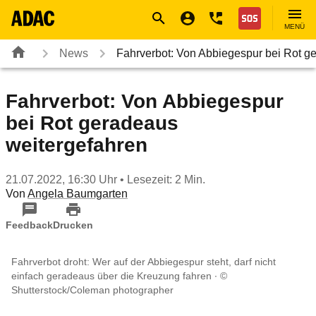
Navigation
Suche
Seiteninhalt
Fußzeile
Nothilfe
MENÜ
News
Fahrverbot: Von Abbiegespur bei Rot 
Fahrverbot: Von Abbiegespur
bei Rot geradeaus
weitergefahren
21.07.2022, 16:30 Uhr
• Lesezeit: 2 Min.
Von
Angela Baumgarten
Feedback
Drucken
Fahrverbot droht: Wer auf der Abbiegespur steht, darf nicht
einfach geradeaus über die Kreuzung fahren
©
Shutterstock/Coleman photographer