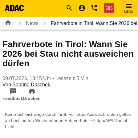
Navigation
Suche
Seiteninhalt
Fußzeile
Nothilfe
MENÜ
News
Fahrverbote in Tirol: Wann Sie 2026 be
Fahrverbote in Tirol: Wann Sie
2026 bei Stau nicht ausweichen
dürfen
09.07.2026, 13:15 Uhr
• Lesezeit: 5 Min.
Von
Sabrina Doschek
Feedback
Drucken
Keine Schleichwege durch Tirol: Für Stau-Ausweichrouten gelten
an bestimmten Wochenenden Fahrverbote
© dpa/APA/Daniel
Liebl